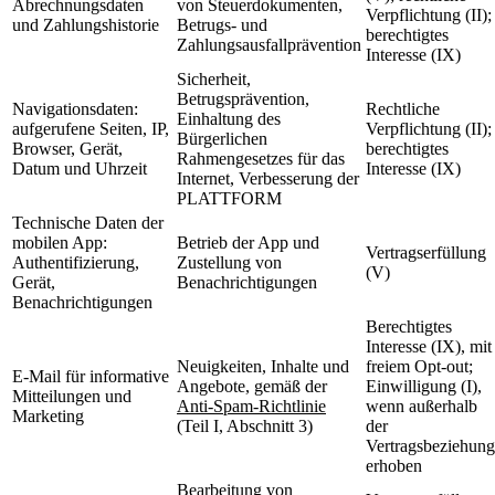
Abrechnungsdaten
von Steuerdokumenten,
Verpflichtung (II);
und Zahlungshistorie
Betrugs- und
berechtigtes
Zahlungsausfallprävention
Interesse (IX)
Sicherheit,
Betrugsprävention,
Navigationsdaten:
Rechtliche
Einhaltung des
aufgerufene Seiten, IP,
Verpflichtung (II);
Bürgerlichen
Browser, Gerät,
berechtigtes
Rahmengesetzes für das
Datum und Uhrzeit
Interesse (IX)
Internet, Verbesserung der
PLATTFORM
Technische Daten der
mobilen App:
Betrieb der App und
Vertragserfüllung
Authentifizierung,
Zustellung von
(V)
Gerät,
Benachrichtigungen
Benachrichtigungen
Berechtigtes
Interesse (IX), mit
Neuigkeiten, Inhalte und
freiem Opt-out;
E-Mail für informative
Angebote, gemäß der
Einwilligung (I),
Mitteilungen und
Anti-Spam-Richtlinie
wenn außerhalb
Marketing
(Teil I, Abschnitt 3)
der
Vertragsbeziehung
erhoben
Bearbeitung von