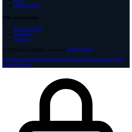
FAQ
Online Planen
Hilfe und Support
Konto erstellen
Anmelden
Support
© 2020-2026
eAgenda
· wird von
Mupi Systems
Vertrauenscenter
Datenschutzrichtlinie
Nutzungsbedingungen
Anti-
Spam-Richtlinie