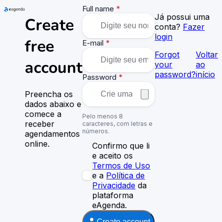
Full name
*
Já possui uma
Create
conta?
Fazer
login
free
E-mail
*
Forgot
Voltar
account
your
ao
password?
início
Password
*
Preencha os
dados abaixo e
comece a
Pelo menos 8
receber
caracteres, com letras e
números.
agendamentos
online.
Confirmo que li
e aceito os
Termos de Uso
e a
Política de
Privacidade
da
plataforma
eAgenda.
Create account